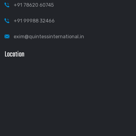
+91 78620 60745
+91 99988 32466
exim@quintessinternational.in
Location