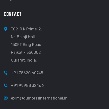
CONTACT
309, R K Prime-2,
Nr. Balaji Hall,
150FT Ring Road,
Rajkot - 360002
Gujarat, India.
+91 78620 60745
+91 99988 32466
exim@quintessinternational.in