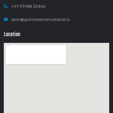
+91 99988 32466
exim@quintessinternational.in
Location