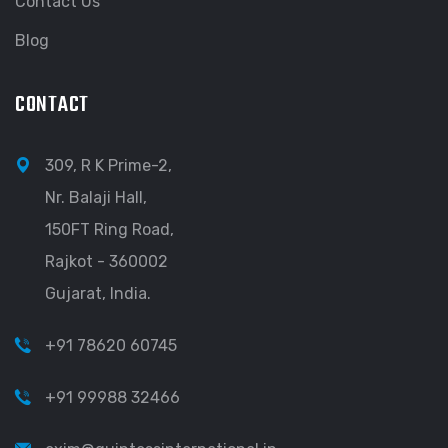
Contact Us
Blog
CONTACT
309, R K Prime-2,
Nr. Balaji Hall,
150FT Ring Road,
Rajkot - 360002
Gujarat, India.
+91 78620 60745
+91 99988 32466