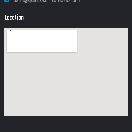
exim@quintessinternational.in
Location