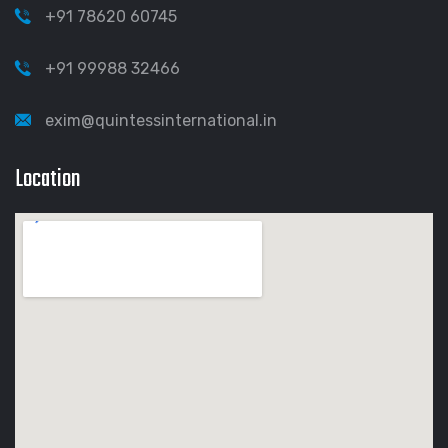
+91 78620 60745
+91 99988 32466
exim@quintessinternational.in
Location