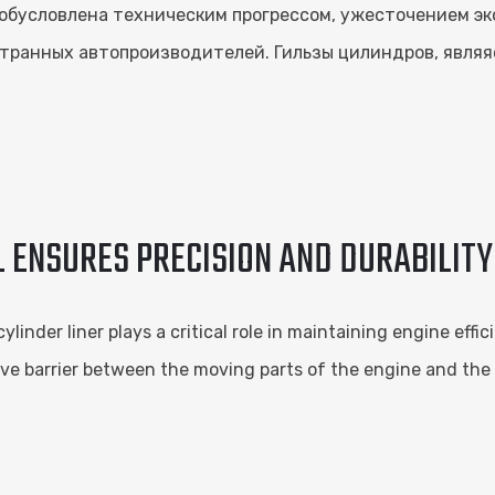
 обусловлена техническим прогрессом, ужесточением э
остранных автопроизводителей. Гильзы цилиндров, явл
 ENSURES PRECISION AND DURABILITY 
linder liner plays a critical role in maintaining engine eff
tive barrier between the moving parts of the engine and the